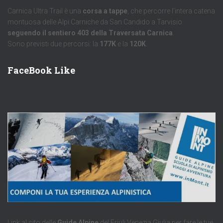
Carnica Ultra Trail è una
corsa a tappe
, che percorre l’intera catena
montuosa delle Alpi Carniche da San Candido a Tarvisio
seguendo il sentiero 403 della Traversata Carnica
.
Sono previsti due percorsi: la
177K
e la
120K
.
FaceBook Like
Link al sito delle
Guide Alpine
del Friuli Venezia Giulia per fare le tue