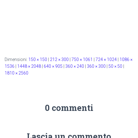
Dimensioni:
150 × 150
|
212 × 300
|
750 × 1061
|
724 × 1024
|
1086 ×
1536
|
1448 × 2048
|
640 × 905
|
360 × 240
|
360 × 300
|
50 × 50
|
1810 × 2560
0 commenti
Lascia un commento