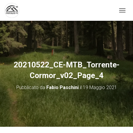
N
A
V
I
G
A
Z
I
O
20210522_CE-MTB_Torrente-
N
E
Cormor_v02_Page_4
T
O
Pubblicato da
Fabio Paschini
il
19 Maggio 2021
G
G
L
E