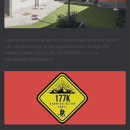
Casa vacanze, messa da me in vendita nella frazione di Assais
(UD,) situata in mezzo a uno splendido bosco di faggi. Per
trattativa diretta chiama cell: 329.4192948 o scrivi a
fabio.paschini@gmail.com