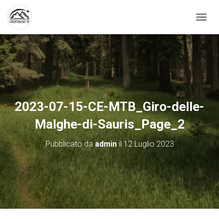
N
A
V
I
G
A
Z
I
O
2023-07-15-CE-MTB_Giro-delle-
N
E
Malghe-di-Sauris_Page_2
T
O
Pubblicato da
admin
il
12 Luglio 2023
G
G
L
E