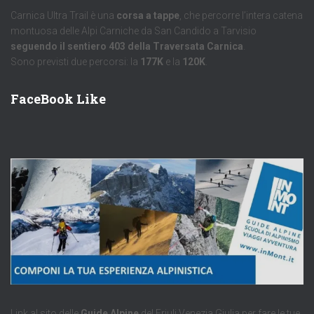
Carnica Ultra Trail è una
corsa a tappe
, che percorre l’intera catena
montuosa delle Alpi Carniche da San Candido a Tarvisio
seguendo il sentiero 403 della Traversata Carnica
.
Sono previsti due percorsi: la
177K
e la
120K
.
FaceBook Like
Link al sito delle
Guide Alpine
del Friuli Venezia Giulia per fare le tue