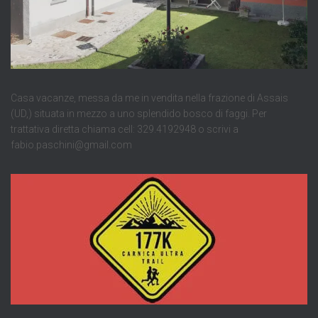
Casa vacanze, messa da me in vendita nella frazione di Assais
(UD,) situata in mezzo a uno splendido bosco di faggi. Per
trattativa diretta chiama cell: 329.4192948 o scrivi a
fabio.paschini@gmail.com