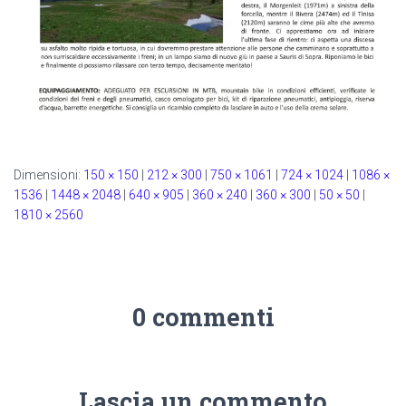
Dimensioni:
150 × 150
|
212 × 300
|
750 × 1061
|
724 × 1024
|
1086 ×
1536
|
1448 × 2048
|
640 × 905
|
360 × 240
|
360 × 300
|
50 × 50
|
1810 × 2560
0 commenti
Lascia un commento