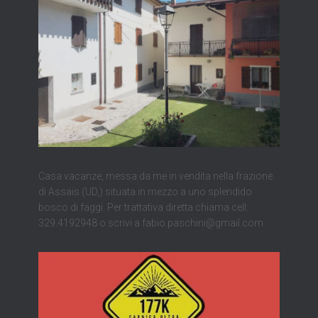
Casa vacanze, messa da me in vendita nella frazione
di Assais (UD,) situata in mezzo a uno splendido
bosco di faggi. Per trattativa diretta chiama cell:
329.4192948 o scrivi a fabio.paschini@gmail.com