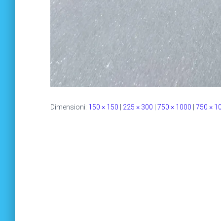
Dimensioni:
150 × 150
|
225 × 300
|
750 × 1000
|
750 × 1