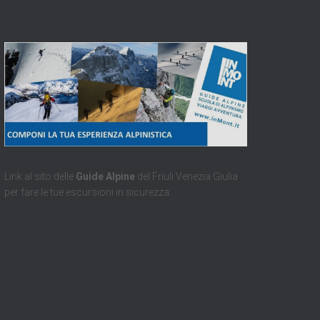
Link al sito delle
Guide Alpine
del Friuli Venezia Giulia
per fare le tue escursioni in sicurezza.