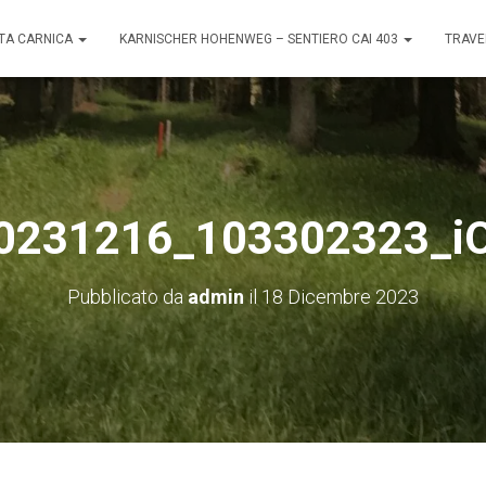
TA CARNICA
KARNISCHER HOHENWEG – SENTIERO CAI 403
TRAVE
0231216_103302323_i
Pubblicato da
admin
il
18 Dicembre 2023