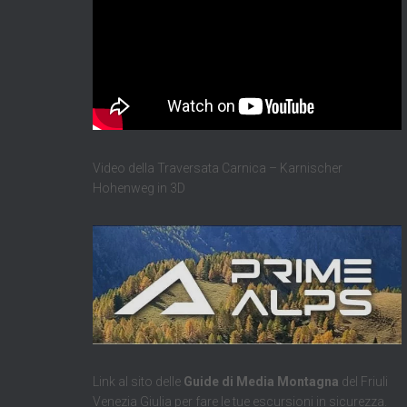
Video della Traversata Carnica – Karnischer
Hohenweg in 3D
Link al sito delle
Guide di Media Montagna
del Friuli
Venezia Giulia per fare le tue escursioni in sicurezza.