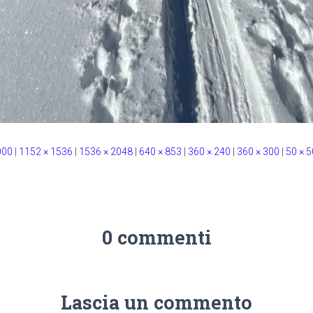
000
|
1152 × 1536
|
1536 × 2048
|
640 × 853
|
360 × 240
|
360 × 300
|
50 × 5
0 commenti
Lascia un commento