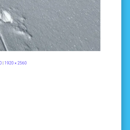
0
|
1920 × 2560