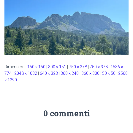
Dimensioni:
150 × 150
|
300 × 151
|
750 × 378
|
750 × 378
|
1536 ×
774
|
2048 × 1032
|
640 × 323
|
360 × 240
|
360 × 300
|
50 × 50
|
2560
× 1290
0 commenti