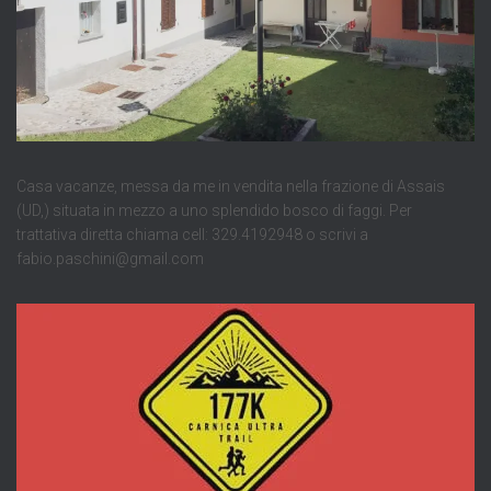
Casa vacanze, messa da me in vendita nella frazione di Assais
(UD,) situata in mezzo a uno splendido bosco di faggi. Per
trattativa diretta chiama cell: 329.4192948 o scrivi a
fabio.paschini@gmail.com