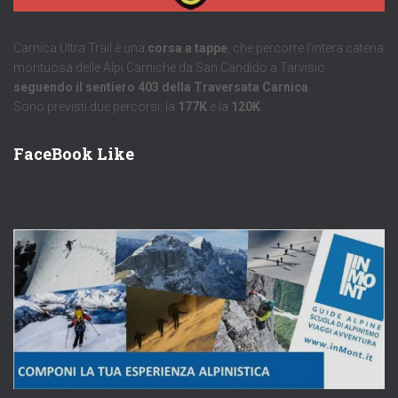
Carnica Ultra Trail è una
corsa a tappe
, che percorre l’intera catena
montuosa delle Alpi Carniche da San Candido a Tarvisio
seguendo il sentiero 403 della Traversata Carnica
.
Sono previsti due percorsi: la
177K
e la
120K
.
FaceBook Like