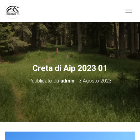
N
A
V
I
G
A
Z
I
O
Creta di Aip 2023 01
N
E
Pubblicato da
admin
il
3 Agosto 2023
T
O
G
G
L
E