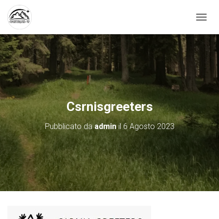
N
A
V
I
G
A
Z
I
O
Csrnisgreeters
N
E
Pubblicato da
admin
il
6 Agosto 2023
T
O
G
G
L
E