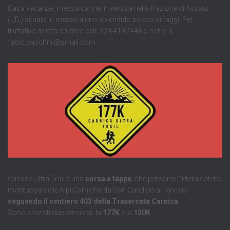
Casa vacanze, messa da me in vendita nella frazione di Assais
(UD,) situata in mezzo a uno splendido bosco di faggi. Per
trattativa diretta chiama cell: 329.4192948 o scrivi a
fabio.paschini@gmail.com
Carnica Ultra Trail è una
corsa a tappe
, che percorre l’intera catena
montuosa delle Alpi Carniche da San Candido a Tarvisio
seguendo il sentiero 403 della Traversata Carnica
.
Sono previsti due percorsi: la
177K
e la
120K
.