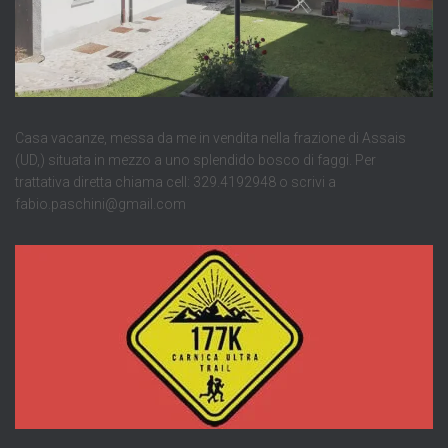
Casa vacanze, messa da me in vendita nella frazione di Assais
(UD,) situata in mezzo a uno splendido bosco di faggi. Per
trattativa diretta chiama cell: 329.4192948 o scrivi a
fabio.paschini@gmail.com