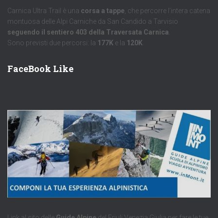
Carnica Ultra Trail è una
corsa a tappe
, che percorre l’intera catena
montuosa delle Alpi Carniche da San Candido a Tarvisio
seguendo il sentiero 403 della Traversata Carnica
.
Sono previsti due percorsi: la
177K
e la
120K
.
FaceBook Like
Link al sito delle
Guide Alpine
del Friuli Venezia Giulia per fare le tue