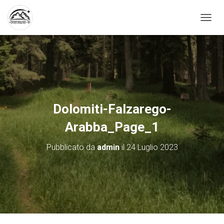
N
A
V
I
G
A
Z
I
O
Dolomiti-Falzarego-
N
E
Arabba_Page_1
T
O
Pubblicato da
admin
il
24 Luglio 2023
G
G
L
E