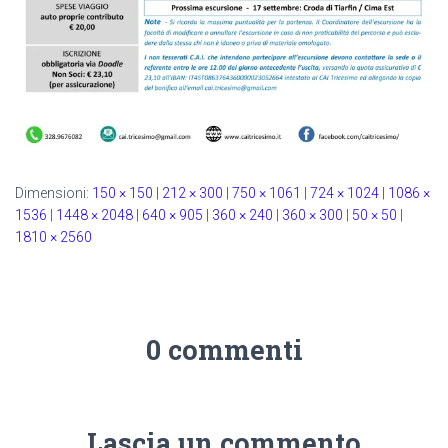
Dimensioni:
150 × 150
|
212 × 300
|
750 × 1061
|
724 × 1024
|
1086 ×
1536
|
1448 × 2048
|
640 × 905
|
360 × 240
|
360 × 300
|
50 × 50
|
1810 × 2560
0 commenti
Lascia un commento