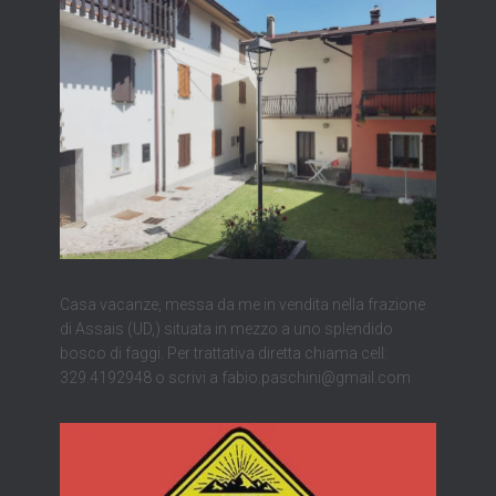
Casa vacanze, messa da me in vendita nella frazione
di Assais (UD,) situata in mezzo a uno splendido
bosco di faggi. Per trattativa diretta chiama cell:
329.4192948 o scrivi a fabio.paschini@gmail.com