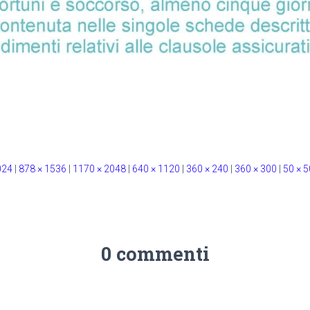
024
|
878 × 1536
|
1170 × 2048
|
640 × 1120
|
360 × 240
|
360 × 300
|
50 × 5
0 commenti