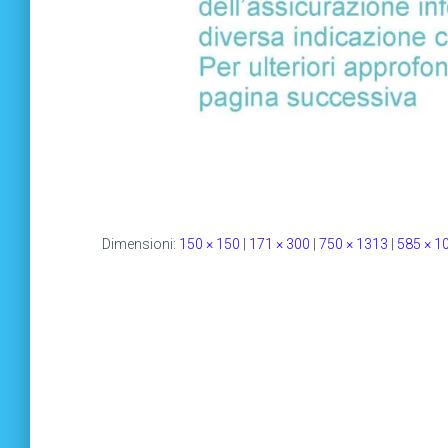
Dimensioni:
150 × 150
|
171 × 300
|
750 × 1313
|
585 × 1