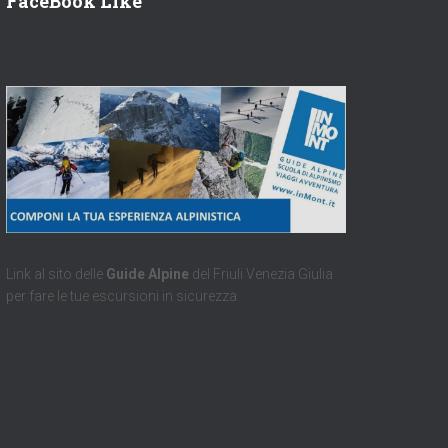
FaceBook Like
Link al sito delle
Guide Alpine
del Friuli Venezia Giulia
per fare le tue escursioni in sicurezza.