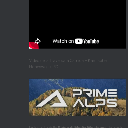
Video della Traversata Carnica – Karnischer
Hohenweg in 3D
Link al sito delle
Guide di Media Montagna
del Friuli