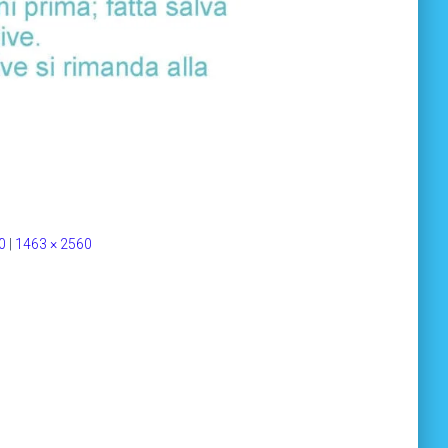
0
|
1463 × 2560