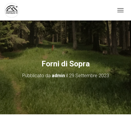
N
A
V
I
G
A
Z
I
O
Forni di Sopra
N
E
Pubblicato da
admin
il
29 Settembre 2023
T
O
G
G
L
E