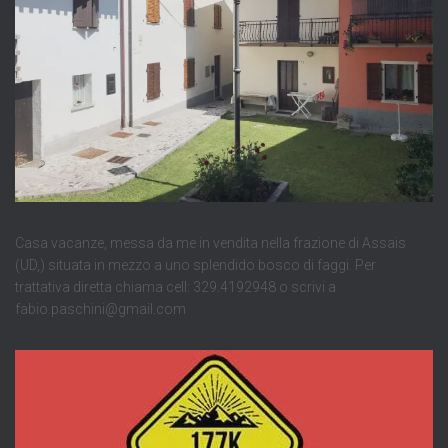
Casa vacanze, messa da me in vendita nella frazione di Assais
(UD,) situata in mezzo a uno splendido bosco di faggi. Per
trattativa diretta chiama cell: 329.4192948 o scrivi a
fabio.paschini@gmail.com