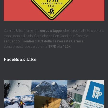
Carnica Ultra Trail è una
corsa a tappe
, che percorre l’intera catena
montuosa delle Alpi Carniche da San Candido a Tarvisio
seguendo il sentiero 403 della Traversata Carnica
.
Sono previsti due percorsi: la
177K
e la
120K
.
FaceBook Like