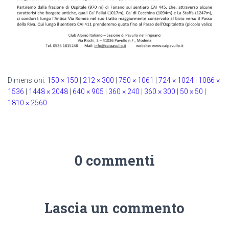
Dimensioni:
150 × 150
|
212 × 300
|
750 × 1061
|
724 × 1024
|
1086 ×
1536
|
1448 × 2048
|
640 × 905
|
360 × 240
|
360 × 300
|
50 × 50
|
1810 × 2560
0 commenti
Lascia un commento