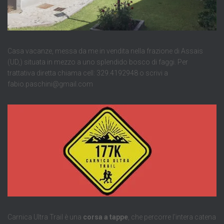
Casa vacanze, messa da me in vendita nella frazione di Assais
(UD,) situata in mezzo a uno splendido bosco di faggi. Per
trattativa diretta chiama cell: 329.4192948 o scrivi a
fabio.paschini@gmail.com
Carnica Ultra Trail è una
corsa a tappe
, che percorre l’intera catena