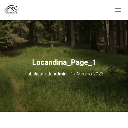
N
A
V
I
G
A
Z
I
O
Locandina_Page_1
N
E
Pubblicato da
admin
il
17 Maggio 2023
T
O
G
G
L
E