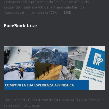
montuosa delle Alpi Carniche da San Candido a Tarvisio
seguendo il sentiero 403 della Traversata Carnica
.
Sono previsti due percorsi: la
177K
e la
120K
.
FaceBook Like
Link al sito delle
Guide Alpine
del Friuli Venezia Giulia per fare le tue
escursioni in sicurezza.