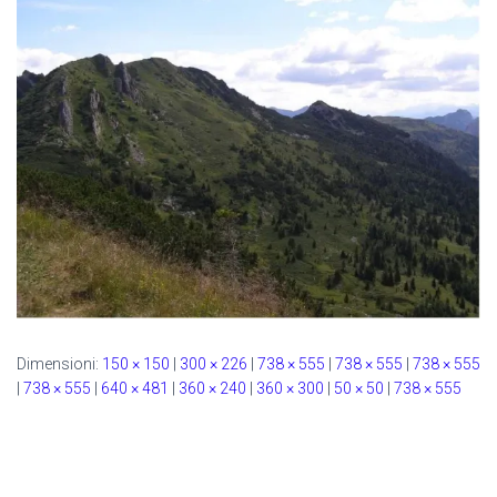
Dimensioni:
150 × 150
|
300 × 226
|
738 × 555
|
738 × 555
|
738 × 555
|
738 × 555
|
640 × 481
|
360 × 240
|
360 × 300
|
50 × 50
|
738 × 555