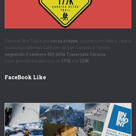
Carnica Ultra Trail è una
corsa a tappe
, che percorre l’intera catena
montuosa delle Alpi Carniche da San Candido a Tarvisio
seguendo il sentiero 403 della Traversata Carnica
.
Sono previsti due percorsi: la
177K
e la
120K
.
FaceBook Like