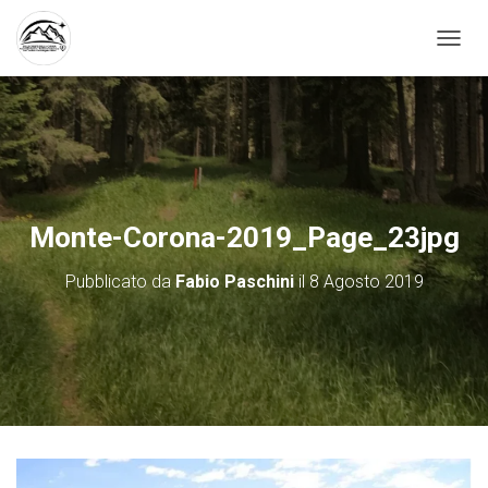
N
A
V
I
G
A
Z
I
O
Monte-Corona-2019_Page_23jpg
N
E
Pubblicato da
Fabio Paschini
il
8 Agosto 2019
T
O
G
G
L
E