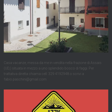
Casa vacanze, messa da me in vendita nella frazione di Assais
(UD,) situata in mezzo a uno splendido bosco di faggi. Per
trattativa diretta chiama cell: 329.4192948 o scrivi a
fabio.paschini@gmail.com