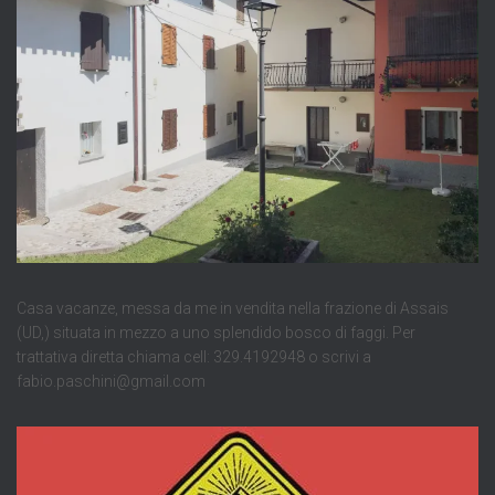
Casa vacanze, messa da me in vendita nella frazione di Assais
(UD,) situata in mezzo a uno splendido bosco di faggi. Per
trattativa diretta chiama cell: 329.4192948 o scrivi a
fabio.paschini@gmail.com