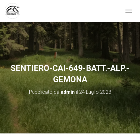
N
A
V
I
G
A
Z
I
O
SENTIERO-CAI-649-BATT.-ALP.-
N
E
GEMONA
T
O
Pubblicato da
admin
il
24 Luglio 2023
G
G
L
E