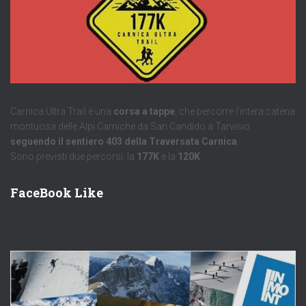
Carnica Ultra Trail è una
corsa a tappe
, che percorre l’intera catena
montuosa delle Alpi Carniche da San Candido a Tarvisio
seguendo il sentiero 403 della Traversata Carnica
.
Sono previsti due percorsi: la
177K
e la
120K
.
FaceBook Like