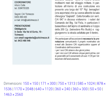
Dimensioni:
150 × 150
|
171 × 300
|
750 × 1313
|
585 × 1024
|
878 ×
1536
|
1170 × 2048
|
640 × 1120
|
360 × 240
|
360 × 300
|
50 × 50
|
1463 × 2560