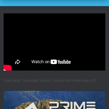
Video della Traversata Carnica – Karnischer Hohenweg in 3D