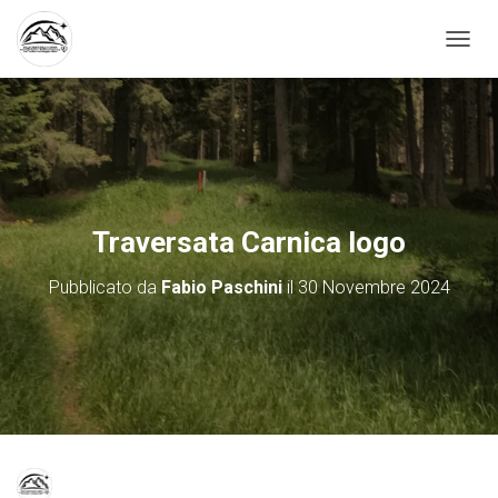
N
A
V
I
G
A
Z
I
O
Traversata Carnica logo
N
E
Pubblicato da
Fabio Paschini
il
30 Novembre 2024
T
O
G
G
L
E