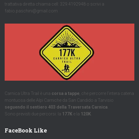
trattativa diretta chiama cell: 329.4192948 o scrivi a
fabio.paschini@gmail.com
Carnica Ultra Trail è una
corsa a tappe
, che percorre l’intera catena
montuosa delle Alpi Carniche da San Candido a Tarvisio
seguendo il sentiero 403 della Traversata Carnica
.
Sono previsti due percorsi: la
177K
e la
120K
.
FaceBook Like