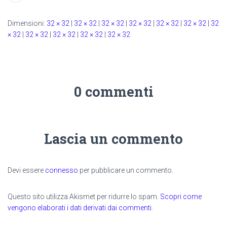
Dimensioni:
32 × 32
|
32 × 32
|
32 × 32
|
32 × 32
|
32 × 32
|
32 × 32
|
32
× 32
|
32 × 32
|
32 × 32
|
32 × 32
|
32 × 32
0 commenti
Lascia un commento
Devi essere
connesso
per pubblicare un commento.
Questo sito utilizza Akismet per ridurre lo spam.
Scopri come
vengono elaborati i dati derivati dai commenti
.